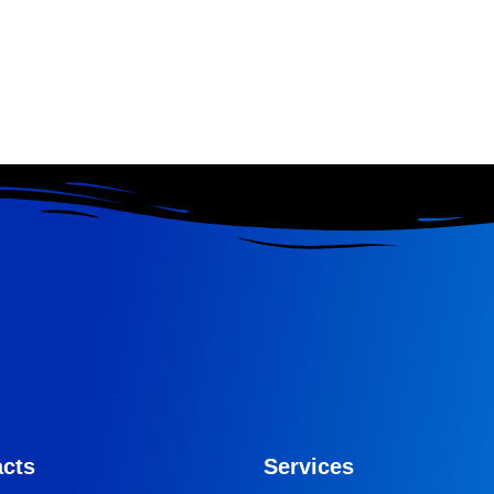
cts
Services