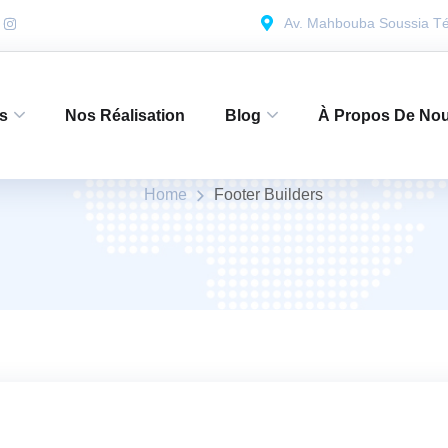
Av. Mahbouba Soussia Té
Footer Builders
s
Nos Réalisation
Blog
À Propos De No
Home
Footer Builders