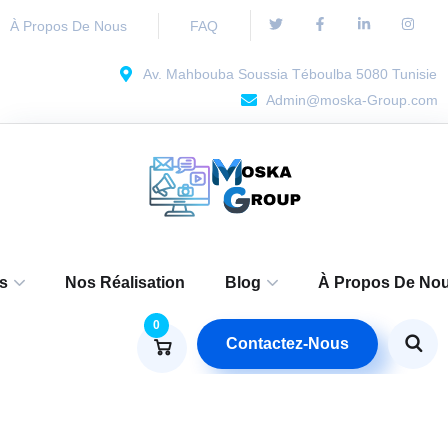
À Propos De Nous
FAQ
Av. Mahbouba Soussia Téboulba 5080 Tunisie
Admin@moska-Group.com
s
Nos Réalisation
Blog
À Propos De No
0
Contactez-Nous