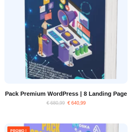
Pack Premium WordPress | 8 Landing Page
€
680,99
€
640,99
PROMO !