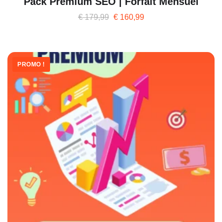
Pack Premium SEO | Forfait Mensuel
€
179,99
€
160,99
PROMO !